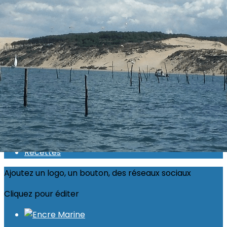
Exporter les lignes sélectionnées
Exporter toutes les colonnes
Exporter uniquement les colonnes affichées
Menu
<
>
Actualité 2026
Inscriptions ouvertes
Calendrier
Photos
Recettes
Ajoutez un logo, un bouton, des réseaux sociaux
Cliquez pour éditer