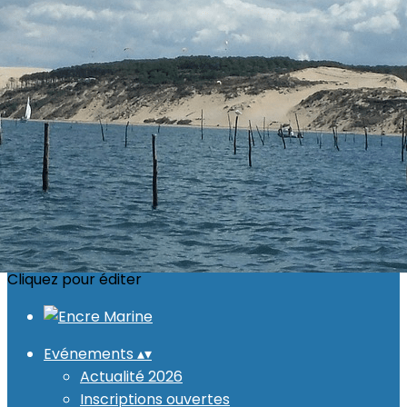
Menu
<
>
Actualité 2026
Inscriptions ouvertes
Calendrier
Photos
Recettes
Ajoutez un logo, un bouton, des réseaux sociaux
Cliquez pour éditer
Evénements
▴
▾
Actualité 2026
Inscriptions ouvertes