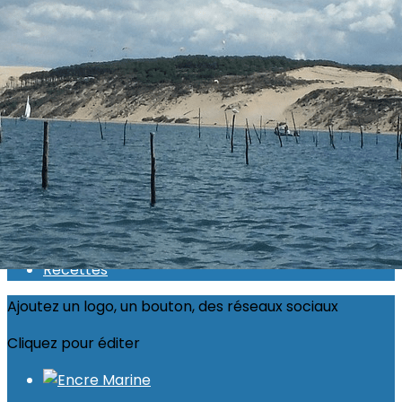
Exporter les lignes sélectionnées
Exporter toutes les colonnes
Exporter uniquement les colonnes affichées
Menu
<
>
Actualité 2026
Inscriptions ouvertes
Calendrier
Photos
Recettes
Ajoutez un logo, un bouton, des réseaux sociaux
Cliquez pour éditer