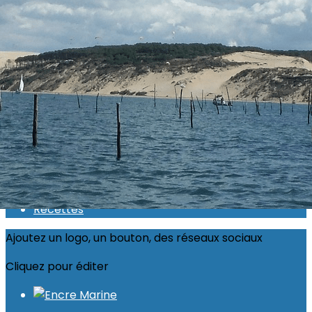
Exporter les lignes sélectionnées
Exporter toutes les colonnes
Exporter uniquement les colonnes affichées
Menu
<
>
Actualité 2026
Inscriptions ouvertes
Calendrier
Photos
Recettes
Ajoutez un logo, un bouton, des réseaux sociaux
Cliquez pour éditer