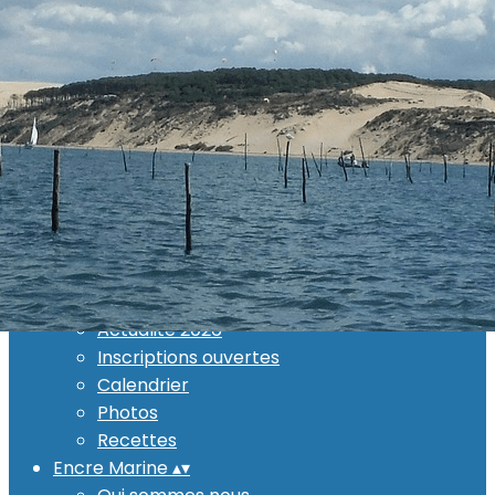
Exporter les lignes sélectionnées
Exporter toutes les colonnes
Exporter uniquement les colonnes affichées
Menu
Ajoutez un logo, un bouton, des réseaux sociaux
Cliquez pour éditer
Evénements
▴
▾
Actualité 2026
Inscriptions ouvertes
Calendrier
Photos
Recettes
Encre Marine
▴
▾