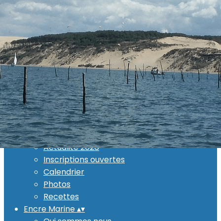
Exporter les lignes sélectionnées
Exporter toutes les colonnes
Exporter uniquement les colonnes affichées
Menu
Ajoutez un logo, un bouton, des réseaux sociaux
Cliquez pour éditer
Evénements
▴
▾
Actualité 2026
Inscriptions ouvertes
Calendrier
Photos
Recettes
Encre Marine
▴
▾