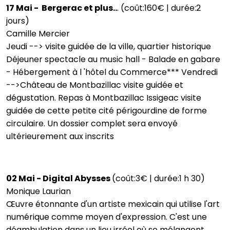
17 Mai - Bergerac et plus..
. (coût:160€ | durée:2
jours)
Camille Mercier
Jeudi --> visite guidée de la ville, quartier historique
Déjeuner spectacle au music hall - Balade en gabare
- Hébergement à l 'hôtel du Commerce*** Vendredi
-->Château de Montbazillac visite guidée et
dégustation. Repas à Montbazillac Issigeac visite
guidée de cette petite cité périgourdine de forme
circulaire. Un dossier complet sera envoyé
ultérieurement aux inscrits
02 Mai - Digital Abysses
(coût:3€ | durée:1 h 30)
Monique Laurian
Œuvre étonnante d'un artiste mexicain qui utilise l'art
numérique comme moyen d'expression. C'est une
déambulation dans un lieu irréel où se mélangent