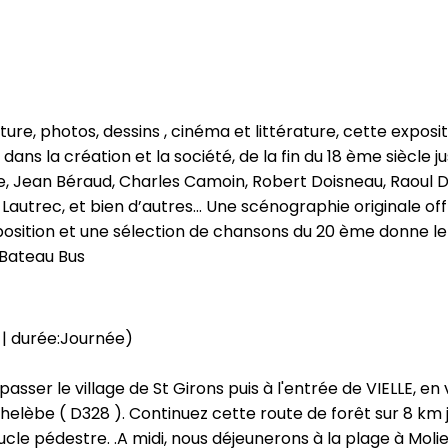
)
e, photos, dessins , cinéma et littérature, cette expositi
 dans la création et la société, de la fin du 18 ème siècle j
e, Jean Béraud, Charles Camoin, Robert Doisneau, Raoul Duf
 Lautrec, et bien d’autres... Une scénographie originale o
xposition et une sélection de chansons du 20 ème donne le to
e Bateau Bus
 | durée:Journée)
 passer le village de St Girons puis à l'entrée de VIELLE, 
Pichelèbe ( D328 ). Continuez cette route de forêt sur 8 km 
cle pédestre. .A midi, nous déjeunerons à la plage à Moli