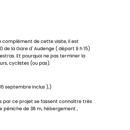
n complément de cette visite, il est
00 de la Gare d' Audenge ( départ 9 h 15)
estras. Et pourquoi ne pas terminer la
rs, cyclistes (ou pas).
 16 septembre inclus ),)
és par ce projet se fassent connaître très
'une péniche de 38 m, hébergement ,