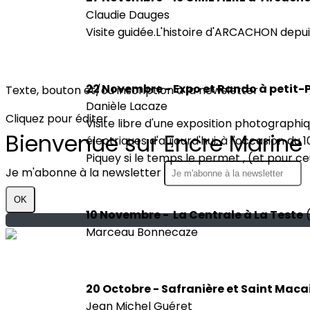
Claudie Dauges
Visite guidée.L'histoire d'ARCACHON depui
22 Novembre - Expo et Rando à petit-
Texte, bouton et/ou inscription à la newsletter
Danièle Lacaze
Cliquez pour éditer
Visite libre d'une exposition photographiq
Bienvenue sur Encre Marine
électriques d'aujourd'hui, à l'occasion du 
Piquey si le temps le permet , (et pour ceu
Je m'abonne à la newsletter
OK
10 Novembre - La Centrale à La Teste
(
Marceau Bonnecaze
20 Octobre - Safranière et Saint Maca
Jean Michel Guéret