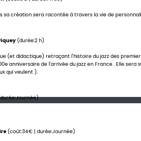
s sa création sera racontée à travers la vie de personnalit
Piquey
(durée:2 h)
ue (et didactique) retraçant l'histoire du jazz des premier
100e anniversaire de l'arrivée du jazz en France . Elle ser
x qui veulent ).
durée:Journée)
ire
(coût:34€ | durée:Journée)