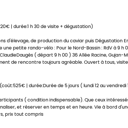
20€ | durée:1 h 30 de visite + dégustation)
ions d'élevage, de production du caviar puis Dégustation E
e une petite rando-vélo : Pour le Nord-Bassin : RdV à 9 h 
 ClaudieDaugès ( départ 9 h 00 ) 36 Allée Racine, Gujan-M
ment de rencontre toujours agréable. Ouvert à tous, visiteu
(coût:525€ | durée:Durée de 5 jours ( lundi 12 au vendredi
participants ( condition indispensable). Que ceux intéress
inaliser, et réserver en temps et en heure. Vie à bord d
rs, prix tout compris