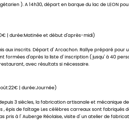
gétarien ). A 14h30, départ en barque du lac de LEON pour 
0€ | durée:Matinée et début d'après-midi)
mis aux inscrits. Départ d' Arcachon. Rallye préparé pour
t formées d'après la liste d' inscription ( jusqu' à 40 per
estaurant, avec résultats si nécessaire.
coût:22€ | durée:Journée)
depuis 3 siècles, la fabrication artisanale et mécanique d
ges , épis de faîtage Les célèbres carreaux sont fabriqués 
as pris à l' Auberge Réolaise, visite d' un atelier de fabri