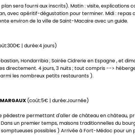
an sera fourni aux inscrits). Matin : visite, explications co
ran, avec apéritif-dégustation pour terminer. Midi : repas
ente environ de la ville de Saint-Macaire avec un guide.
ût:300€ | durée:4 jours)
stian, Hondarribia ; Soirée Cidrerie en Espagne , et dima
 directement. 4 jours, 3 nuits ; tout compris --> hébergem
armi les nombreux petits restaurants ).
t MARGAUX
(coût:5€ | durée:Journée)
cle pédestre permettant d'aller de château en château, p
 Dans un premier temps, maisons traditionnelles du bour
us somptueuses possibles ) Arrivée à Fort-Médoc pour un piq