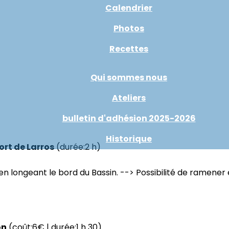
Calendrier
Photos
Recettes
Qui sommes nous
Ateliers
bulletin d'adhésion 2025-2026
Historique
ort de Larros
(durée:2 h)
 longeant le bord du Bassin. --> Possibilité de ramener 
on
(coût:6€ | durée:1 h 30)