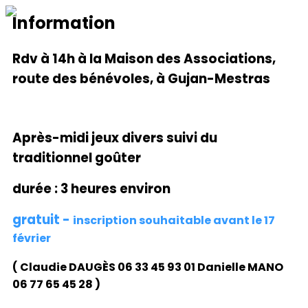
Information
Rdv à 1
4h
à la Maison des Associations,
route
des bénévoles,
à Gujan-Mestras
Après-midi jeux divers suivi du
traditionnel goûter
durée : 3 heures environ
gratuit -
inscription
souhaitable
avant le
1
7
février
(
Claudie DAUG
È
S 06 33 45 93 01 Danielle MANO
06 77 65 45 28 )