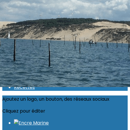
Exporter les lignes sélectionnées
Exporter toutes les colonnes
Exporter uniquement les colonnes affichées
Menu
<
>
Actualité 2026
Inscriptions ouvertes
Calendrier
Photos
Recettes
Ajoutez un logo, un bouton, des réseaux sociaux
Cliquez pour éditer