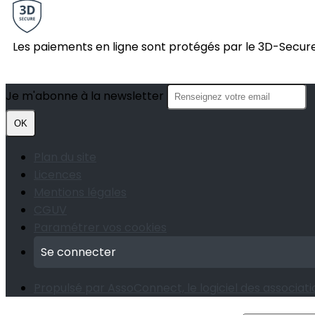
Les paiements en ligne sont protégés par le 3D-Secure
Je m'abonne à la newsletter
OK
Plan du site
Licences
Mentions légales
CGUV
Paramétrer vos cookies
Se connecter
Propulsé par AssoConnect, le logiciel des associatio