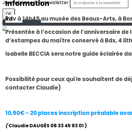
Information
Je m'abonne à la newsletter
OK
Rd
v à
14
h4
5
au mus
é
e des Beaux-Arts, à B
Présentée à l’occasion de l’anniversaire de
d’estampes du maître conservé à Bdx, 4 lit
Isabelle BECCIA sera notre guide éclairé
e
dan
Possibilité pour ceux qui le souhaitent de d
contacter Claudie)
10,50€ - 20 places
inscription préalable ava
(
Claudie DAUG
È
S 06 33 45 93 01
)