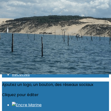
Exporter les lignes sélectionnées
Exporter toutes les colonnes
Exporter uniquement les colonnes affichées
Menu
<
>
Actualité 2026
Inscriptions ouvertes
Calendrier
Photos
Recettes
Ajoutez un logo, un bouton, des réseaux sociaux
Cliquez pour éditer