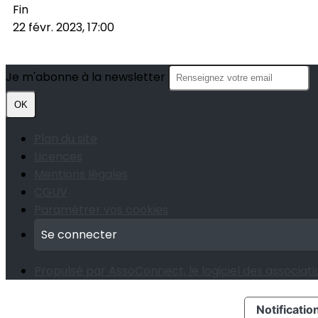
Fin
22 févr. 2023, 17:00
Je m'abonne à la newsletter
OK
Plan du site
Licences
Mentions légales
CGUV
Paramétrer vos cookies
Se connecter
Propulsé par AssoConnect, le logiciel des associatio
Notification