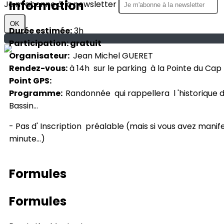
Information
Je m'abonne à la newsletter
OK
Durée estimée:
3h
Participation: gratuit
Organisateur:
Jean Michel GUERET
Rendez-vous:
à 14h sur le parking à la Pointe du Cap 
Point GPS:
Programme:
Randonnée qui rappellera l 'historique de
Bassin...
- Pas d' Inscription préalable (mais si vous avez manif
minute...)
Formules
Formules