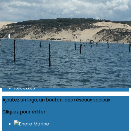
Exporter les lignes sélectionnées
Exporter toutes les colonnes
Exporter uniquement les colonnes affichées
Menu
<
>
Actualité 2026
Inscriptions ouvertes
Calendrier
Photos
Recettes
Ajoutez un logo, un bouton, des réseaux sociaux
Cliquez pour éditer