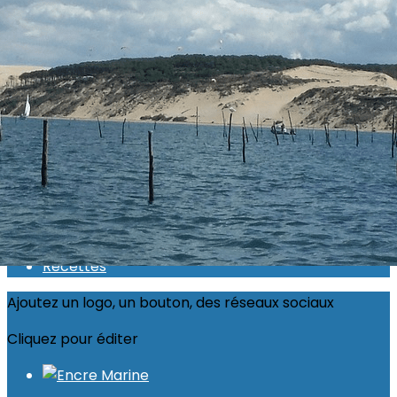
Exporter les lignes sélectionnées
Exporter toutes les colonnes
Exporter uniquement les colonnes affichées
Menu
<
>
Actualité 2026
Inscriptions ouvertes
Calendrier
Photos
Recettes
Ajoutez un logo, un bouton, des réseaux sociaux
Cliquez pour éditer