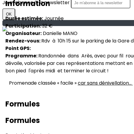
Information
Je m'abonne à la newsletter
OK
Durée estimée:
Journée
Participation:
32 €
Organisateur:
Danielle MANO
Rendez-vous:
Rdv à 10h 15 sur le parking de la Gare d'
Point GPS:
Programme:
Randonnée dans Arès, avec pour fil rouge 
dévoile, valorisée par ces représentations mettant en l
bon pied l'après midi et terminer le circuit !
Promenade classée « facile »
car sans dénivellation...
Formules
Formules