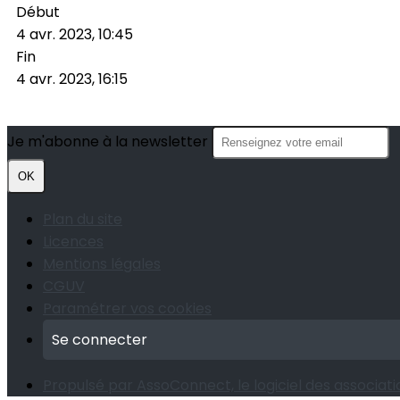
Début
4 avr. 2023, 10:45
Fin
4 avr. 2023, 16:15
Je m'abonne à la newsletter
OK
Plan du site
Licences
Mentions légales
CGUV
Paramétrer vos cookies
Se connecter
Propulsé par AssoConnect, le logiciel des associatio