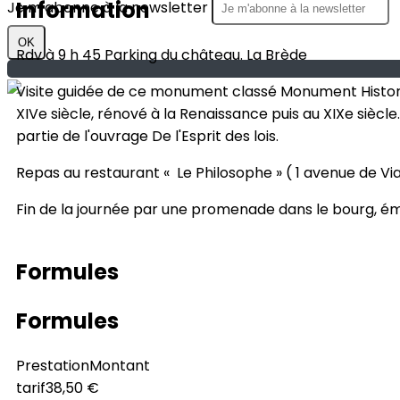
Information
Je m'abonne à la newsletter
OK
Rdv à 9 h 45 Parking du château. La Brède
Visite guidée de ce monument classé Monument Historiqu
XIVe siècle, rénové à la Renaissance puis au XIXe siècl
partie de l'ouvrage De l'Esprit des lois.
Repas au restaurant « Le Philosophe » ( 1 avenue de Vi
Fin de la journée par une promenade dans le bourg, ém
Formules
Formules
Prestation
Montant
tarif
38,50 €